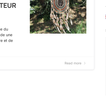
PTEUR
ue du
ide une
e et de
Read more