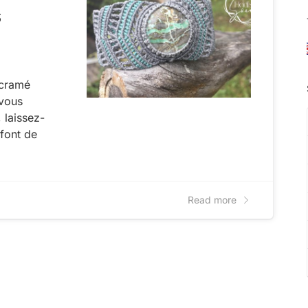
s
acramé
 vous
 laissez-
 font de
Read more